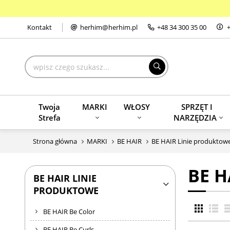
Kontakt
herhim@herhim.pl
+48
34 300 35 00
SZUKAJ
Twoja
MARKI
WŁOSY
SPRZĘT I
Strefa
NARZĘDZIA
Strona główna
MARKI
BE HAIR
BE HAIR Linie produktow
BE H
BE HAIR LINIE
PRODUKTOWE
BE HAIR Be Color
BE HAIR Be Curls