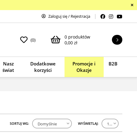
Zaloguj się
/
Rejestracja
0 produktów
(0)
0,00 zł
Nasz
Dodatkowe
Promocje i
B2B
świat
korzyści
Okazje
SORTUJ WG:
WYŚWIETLAJ:
Domyślnie
100