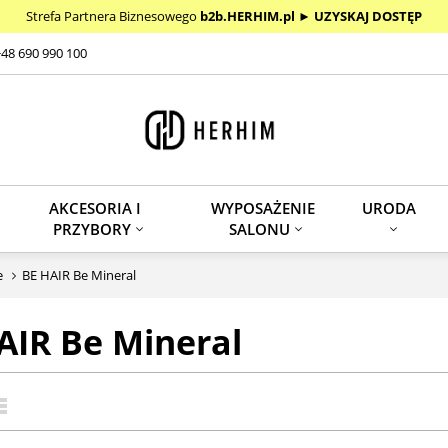
Strefa Partnera Biznesowego
b2b.HERHIM.pl
►
UZYSKAJ DOSTĘP
+48 690 990 100
AKCESORIA I
WYPOSAŻENIE
URODA
PRZYBORY
SALONU
e
BE HAIR Be Mineral
AIR Be Mineral