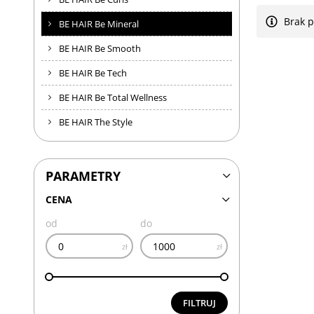
Brak 
BE HAIR Be Mineral
BE HAIR Be Smooth
BE HAIR Be Tech
BE HAIR Be Total Wellness
BE HAIR The Style
PARAMETRY
CENA
od
do
zł
zł
FILTRUJ