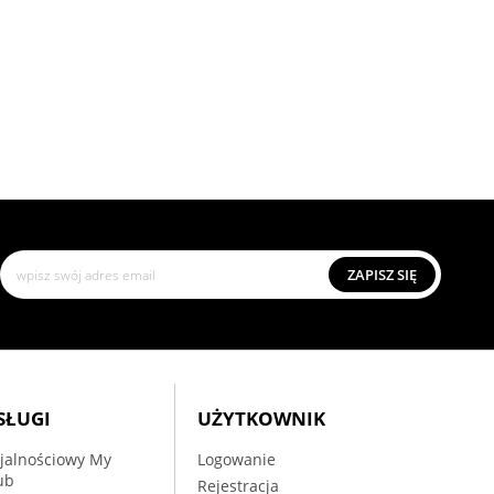
ZAPISZ SIĘ
SŁUGI
UŻYTKOWNIK
jalnościowy My
Logowanie
ub
Rejestracja